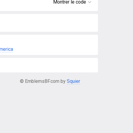
Montrer le code
merica
© EmblemsBF.com by
Squier