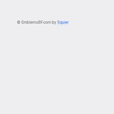
© EmblemsBF.com by
Squier