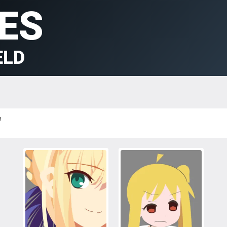
ES
ELD
"