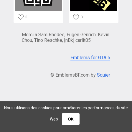
0
3
Merci à Sam Rhodes, Eugen Genrich, Kevin
Chou, Tino Reschke, [nBk] carlit05
Emblems for GTA 5
© EmblemsBF.com by
Squier
Nous utilisons des cookies pour améliorer les performances du site
Web
ОК